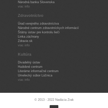
Národná banka Slovenska
viac info
Zdravotníctvo
Úrad verejného zdravotníctva
Národné centrum zdravotníckych informácií
Štátny ústav pre kontrolu lieči
Linka záchrany
Zdravie.sk
viac info
Kultúra
Divadelný ústav
Hudobné centrum
Literárne informačné centrum
Umelecký súbor Lúčnica
viac info
© 2013 - 2022 Nadácia Zrak