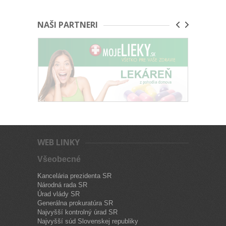
NAŠI PARTNERI
WEB LINKY
Všeobecné
Kancelária prezidenta SR
Národná rada SR
Úrad vlády SR
Generálna prokuratúra SR
Najvyšší kontrolný úrad SR
Najvyšší súd Slovenskej republiky